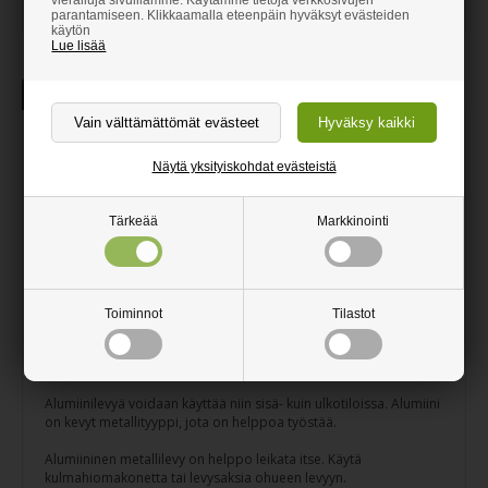
parantamiseen. Klikkaamalla eteenpäin hyväksyt evästeiden
käytön
Lue lisää
Tuotekuvaus
Lisätietoa
Alumiinilevy
Näytä yksityiskohdat evästeistä
Ruostumaton alumiinilevy
Tärkeää
Markkinointi
Kaunis sileä pinta
Voidaan käyttää sekä sisä- että ulkotiloissa
Leikataan toivomiesi mittojen mukaan
Toiminnot
Tilastot
Leikattavissa kulmahiomakoneella
Alumiinilevyä voidaan käyttää niin sisä- kuin ulkotiloissa. Alumiini
on kevyt metallityyppi, jota on helppoa työstää.
Alumiininen metallilevy on helppo leikata itse. Käytä
kulmahiomakonetta tai levysaksia ohueen levyyn.