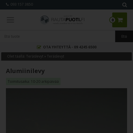
093 157 3850
0
OTA YHTEYTTÄ - 09 4245 6500
Olet täällä:
Teräslevyt
»
Teräslevyt
Alumiinilevy
Toimitusaika: 10-20 arkipäivää