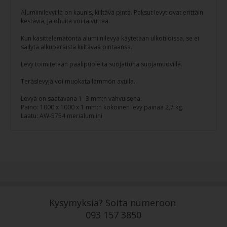
Alumiinilevyillä on kaunis, kiiltävä pinta. Paksut levyt ovat erittäin
kestäviä, ja ohuita voi taivuttaa.
Kun käsittelemätöntä alumiinilevyä käytetään ulkotiloissa, se ei
säilytä alkuperäistä kiiltävää pintaansa.
Levy toimitetaan päälipuolelta suojattuna suojamuovilla.
Teräslevyjä voi muokata lämmön avulla.
Levyä on saatavana 1- 3 mm:n vahvuisena.
Paino: 1000 x 1000 x 1 mm:n kokoinen levy painaa 2,7 kg.
Laatu: AW-5754 merialumiini
Kysymyksiä? Soita numeroon
093 157 3850