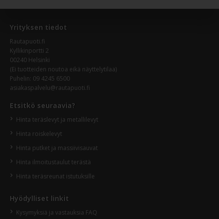
Yrityksen tiedot
Rautapuoti.fi
Kyllikinportti 2
00240 Helsinki
(Ei tuotteiden noutoa eikä näyttelytilaa)
Puhelin: 09 4245 6500
asiakaspalvelu@rautapuoti.fi
Etsitkö seuraavia?
Hinta teräslevyt ja metallilevyt
Hinta roiskelevyt
Hinta putket ja massiivisauvat
Hinta ilmoitustaulut terästä
Hinta teräsreunat istutuksille
Hyödylliset linkit
Kysymyksiä ja vastauksia FAQ