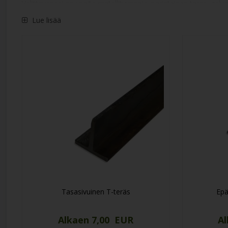
Valittavanasi on useita metallityyppejä: perinteinen teräs, galv
Leikkaamme T-teräkset tarkasti haluamiisi mittoihin ja toimi
Lue lisää
Tasasivuinen T-teräs
Epä
Alkaen 7,00 EUR
Al