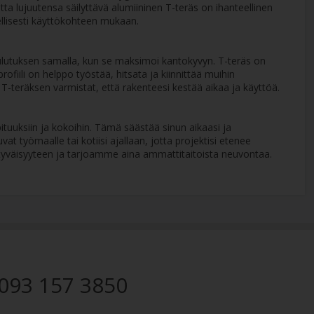
ta lujuutensa säilyttävä alumiininen T-teräs on ihanteellinen
lellisesti käyttökohteen mukaan.
 kulutuksen samalla, kun se maksimoi kantokyvyn. T-teräs on
ofiili on helppo työstää, hitsata ja kiinnittää muihin
a T-teräksen varmistat, että rakenteesi kestää aikaa ja käyttöä.
ituuksiin ja kokoihin. Tämä säästää sinun aikaasi ja
 työmaalle tai kotiisi ajallaan, jotta projektisi etenee
tyväisyyteen ja tarjoamme aina ammattitaitoista neuvontaa.
093 157 3850