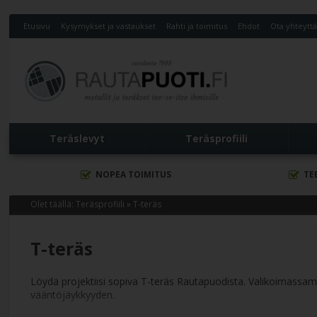
Etusivu
Kysymykset ja vastaukset
Rahti ja toimitus
Ehdot
Ota yhteytt
Teräslevyt
Teräsprofiili
NOPEA TOIMITUS
TE
Olet täällä:
Teräsprofiili
»
T-teräs
T-teräs
Löydä projektiisi sopiva T-teräs Rautapuodista. Valikoimassam
vääntöjäykkyyden.