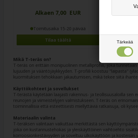
Alkaen 7,00 EUR
Al
Toimitusaika 15-20 päivää
Toi
Tilaa täältä
Tärkeää
Mikä T-teräs on?
T-teräs on erittäin monipuolinen metalliprofiili, joka tunnetaa
lujuuden ja vääntöjäykkyyden. T-profiili koostuu "laipasta" (
kuormituksen tehokkaan jakautumisen, mikä tekee siitä ihanteell
Käyttökohteet ja sovellukset
T-terästä käytetään laajasti rakennus- ja teollisuusaloilla s
reunojen ja viimeistelyjen valmistukseen. T-teräs on erinomainen
toiminnallisia että esteettisesti miellyttäviä ratkaisuja, oli kyse
Materiaalin valinta
T-teräksen valintaan vaikuttaa merkittästä sen käyttöympärist
joka on kustannustehokas ja yleiskäyttöinen vaihtoehto sisätiloi
korroosionkestävyyden ja soveltuu ulkokäyttöön ja kosteisiin y