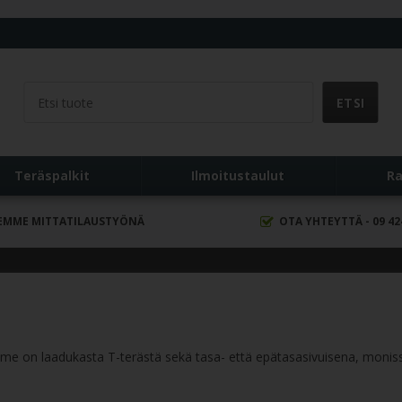
ä
Teräspalkit
Ilmoitustaulut
Ra
EMME MITTATILAUSTYÖNÄ
OTA YHTEYTTÄ - 09 42
me on laadukasta T-terästä sekä tasa- että epätasasivuisena, monissa 