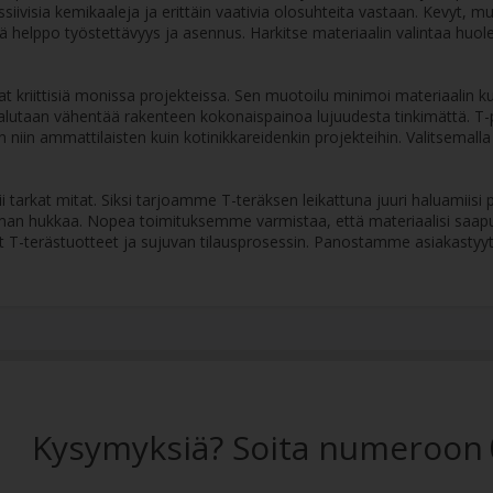
visia kemikaaleja ja erittäin vaativia olosuhteita vastaan. Kevyt, mut
rkeää helppo työstettävyys ja asennus. Harkitse materiaalin valintaa huo
ovat kriittisiä monissa projekteissa. Sen muotoilu minimoi materiaalin
a halutaan vähentää rakenteen kokonaispainoa lujuudesta tinkimättä. T-pr
n niin ammattilaisten kuin kotinikkareidenkin projekteihin. Valitsemall
tarkat mitat. Siksi tarjoamme T-teräksen leikattuna juuri haluamiisi p
lman hukkaa. Nopea toimituksemme varmistaa, että materiaalisi saapuvat
 T-terästuotteet ja sujuvan tilausprosessin. Panostamme asiakastyy
Kysymyksiä? Soita numeroon