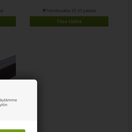
ää
Toimitusaika 25-35 päivää
Tilaa täältä
 Käytämme
ytön
vuinen