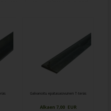
räs vaativiin olosuhteisiin sekä kevyt ja työstettävä alumiini.
kestävä ratkaisu meiltä.
eräs
Galvanoitu epätasasivuinen T-teräs
Alkaen 7,00 EUR