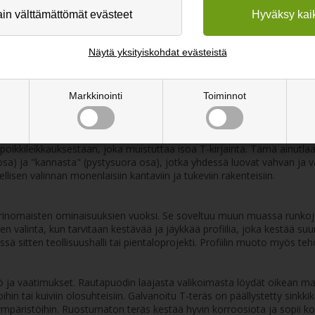
kaen 6,00 EUR
Alkaen 7,00 EUR
Näytä yksityiskohdat evästeistä
mitusaika 15-20 päivää
Toimitusaika 15-20 päiv
Tilaa täältä
Tilaa täältä
Markkinointi
Toiminnot
n poikkileikkauksestaan, joka muistuttaa isoa T-kirjainta. Tämä ainutla
yläosa) ja "kannasta" (pystysuora osa), jotka yhdessä luovat vahvan 
isen valinnan monenlaisiin kantaviin ja tukeviin rakenteisiin.
en erinomaisten ominaisuuksien vuoksi. Se soveltuu muun muassa runkoj
 valinta, kun tarvitaan kestävää ja jäykkää profiilia, joka kestää suu
essä sitten teollisuushalli tai pientaloprojekti. Profiilin muoto myös teh
ö ja vaatimukset. Rautapuodin laajasta valikoimasta löydät oikean ma
hin tai kuiviin olosuhteisiin. Galvanoitu T-teräs on päällystetty sinkki
mpäristöihin. Ruostumaton teräs kestää hyvin korroosiota ja sopii koht