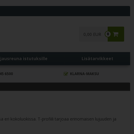
0,00 EUR
0
jausreuna istutuksille
Lisätarvikkeet
45 6500
KLARNA-MAKSU
eri kokoluokissa. T-profiili tarjoaa erinomaisen lujuuden ja