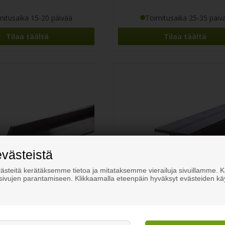
mitusaika 15-20 päivää
Toimitusaika 25-35 päiv
Tilaa täältä
Tilaa täältä
evästeistä
steitä kerätäksemme tietoa ja mitataksemme vierailuja sivuillamme.
osivujen parantamiseen. Klikkaamalla eteenpäin hyväksyt evästeiden kä
T-profiili alumiinia
Haponkestävä T-profiili tasasi