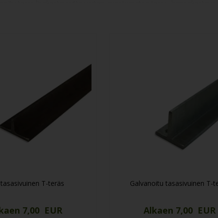
anoitu teräs lisäkestävyyttä varten, ruostumaton teräs, haponkestävä te
tamme ne nopeasti, muutamassa päivässä, suoraan kohteeseesi. Hanki 
tasasivuinen T-teräs
Galvanoitu tasasivuinen T-t
kaen 7,00 EUR
Alkaen 7,00 EUR