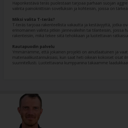
Haponkestävä teräs puolestaan tarjoaa parhaan suojan aggressii
valinta painokriittisiin sovelluksiin ja kohteisiin, joissa on tä
Miksi valita T-teräs?
T-teräs tarjoaa rakenteellista vakautta ja kestävyyttä, jotka 
erinomainen valinta pitkiin jänneväleihin tai tilanteisiin, joiss
rakenteisiin, mikä tekee siitä tehokkaan ja luotettavan ratkaisu
Rautapuodin palvelu
Ymmärrämme, että jokainen projekti on ainutlaatuinen ja vaatii 
materiaalikustannuksiasi, kun saat heti oikean kokoiset osat i
suunnitellusti. Luotettavana kumppanina takaamme laadukkaat