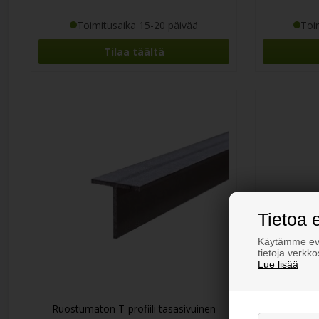
Toimitusaika 15-20 päivää
Toi
Tilaa täältä
Tietoa 
Käytämme evä
tietoja verkk
Lue lisää
Ruostumaton T-profiili tasasivuinen