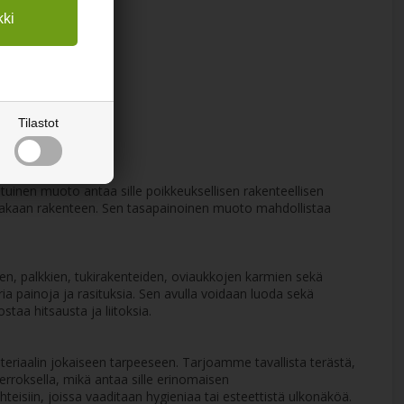
ää
Tilastot
atuinen muoto antaa sille poikkeuksellisen rakenteellisen
ja vakaan rakenteen. Sen tasapainoinen muoto mahdollistaa
en, palkkien, tukirakenteiden, oviaukkojen karmien sekä
ria painoja ja rasituksia. Sen avulla voidaan luoda sekä
ostaa hitsausta ja liitoksia.
teriaalin jokaiseen tarpeeseen. Tarjoamme tavallista terästä,
kerroksella, mikä antaa sille erinomaisen
eisiin, joissa vaaditaan hygieniaa tai esteettistä ulkonäköä.