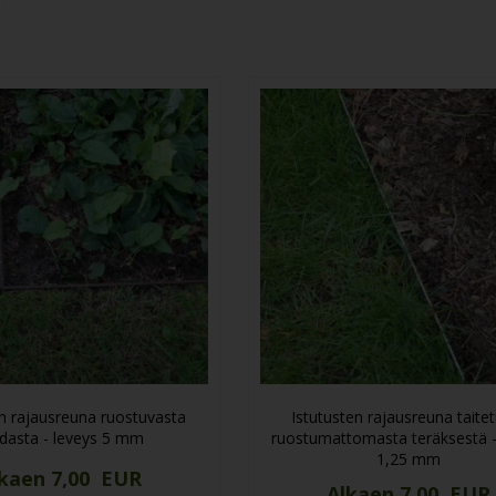
i.
en rajausreuna ruostuvasta
Istutusten rajausreuna taite
dasta - leveys 5 mm
ruostumattomasta teräksestä -
1,25 mm
kaen 7,00 EUR
Alkaen 7,00 EUR