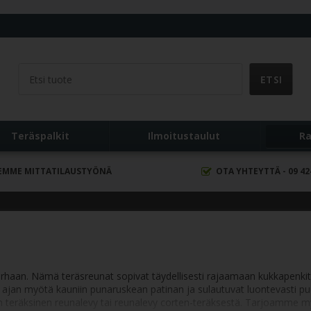
ä
Teräspalkit
Ilmoitustaulut
Ra
EMME MITTATILAUSTYÖNÄ
OTA YHTEYTTÄ - 09 42
tarhaan. Nämä teräsreunat sopivat täydellisesti rajaamaan kukkapenkit
ät ajan myötä kauniin punaruskean patinan ja sulautuvat luontevasti 
m:n teräksinen reunalevy tai reunalevy corten-teräksestä. Tarjoamme 