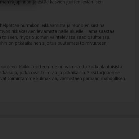
an rajapinnan ja estää kasvien juurten leviämisen
 helpottaa nurmikon leikkaamista ja reunojen siistinä
 myös rikkakasvien leviämistä näille alueille. Tämä säästää
a toiseen, myös Suomen vaihtelevissa sääolosuhteissa.
ihin on pitkäaikainen sijoitus puutarhasi toimivuuteen,
kkuuteen. Kaikki tuotteemme on valmistettu korkealaatuisista
kaisuja, jotka ovat toimivia ja pitkäikäisiä. Siksi tarjoamme
ys ovat toimintamme kulmakiviä, varmistaen parhaan mahdollisen