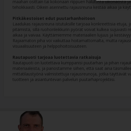
maahan osittain tai kokonaan riippuen halutusta ulkonäöstä 
tehokkaasti. Oikein asennettu rajausreuna kestää aikaa ja käytt
Pitkäkestoiset edut puutarhanhoitoon
Laadukas rajausreuna istutuksille tarjoaa konkreettisia etuja, 
pitämistä, sillä ruohonleikkurin pyörät voivat kulkea sujuvasti 
aikaa ja vaivaa. Käyttämiemme materiaalien lujuus ja kestäv
Rajaamaton piha voi vaikuttaa hoitamattomalta, mutta rajausreun
visuaalisuuteen ja helppohoitoisuuteen.
Rautapuoti tarjoaa luotettavia ratkaisuja
Rautapuoti on luotettava kumppanisi puutarhan ja pihan rajau
materiaaleista, ja panostamme siihen, että saat aina täsmälleen
mittatilaustyönä valmistettuja rajausreunoja, jotka täyttävät
tuotteen ja asiantuntevan palvelun puutarhaprojektiisi.