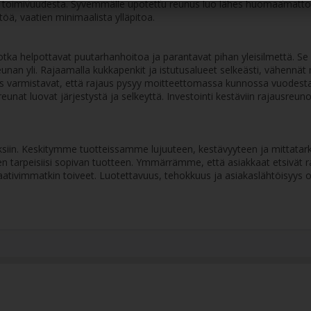
ja toimivuudesta. Syvemmälle upotettu reunus luo lähes huomaamattom
öä, vaatien minimaalista ylläpitoa.
jotka helpottavat puutarhanhoitoa ja parantavat pihan yleisilmettä. Se
reunan yli. Rajaamalla kukkapenkit ja istutusalueet selkeästi, vähennät
yys varmistavat, että rajaus pysyy moitteettomassa kunnossa vuodest
at luovat järjestystä ja selkeyttä. Investointi kestäviin rajausreuno
ksiin. Keskitymme tuotteissamme lujuuteen, kestävyyteen ja mittatar
 tarpeisiisi sopivan tuotteen. Ymmärrämme, että asiakkaat etsivät rat
 vaativimmatkin toiveet. Luotettavuus, tehokkuus ja asiakaslähtöisy