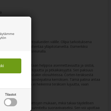
ä
 Käytämme
ytön
 puutarhan eri toimintoalueiden välille. Olipa tarkoituksena
eet siisteinä ja vähentää ylläpitotarvetta. Esimerkiksi
ja asennetulla rajausreunalla.
siin, joissa arvostetaan helppoa asennettavuutta ja siistiä,
oaa ylivoimaista lujuutta ja pitkäikäisyyttä. Sen paksuus
 kestää vaativimmissakin olosuhteissa. Corten-teräksestä
nnollisen, suojaavan ruostepatina kerroksen. Tämä patina antaa
ä pinnoitusta. Patina ei heikennä teräksen lujuutta, vaan
Tilastot
smälleen antamiesi mittojen mukaan, mikä takaa täydellisen
 Reunan asennus on suunniteltu suoraviivaiseksi. Sen voi upottaa