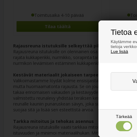
Toimitusaika 4-10 päivää
Toi
Tilaa täältä
Tietoa 
Käytämme evä
Rajausreuna istutuksille selkeyttää piha-alueita
tietoja verkk
Rajausreuna istutuksille on olennainen osa toimivaa ja esteettis
Lue lisää
rajata kukkapenkki, nurmikko, sorapinta tai kulkuväylä, laaduk
nurmikon leviämisen estäminen kukkapenkkeihin tai koristekivien
Kestävät materiaalit jokaiseen tarpeeseen
Valikoimastamme löydät kolme ensisijaista teräsreunatyyppiä, jo
mutta huomaamatonta rajausta. Se on joustava ja mahdollistaa 
takaa erinomaisen vakauden ja kestävyyden raskaampien maa-a
valmistettu reunalevy yhdistää teräksen kestävyyden ainutlaat
reunalle kauniin punaruskean sävyn, joka sulautuu luontevasti y
suojaa sitä ja lisää sen esteettistä arvoa.
Tärkeää
Tarkka mitoitus ja tehokas asennus
Rajausreuna istutuksille vaatii tarkkaa mitoitusta onnistunee
istuvuuden ja minimoi materiaalihukan. Mittatilauspalvelu varmi