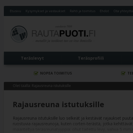
Etusivu
Kysymykset ja vastaukset
Rahti ja toimitus
Ehdot
Ota yhteytt
Teräslevyt
Teräsprofiili
NOPEA TOIMITUS
TE
Olet täällä:
Rajausreuna istutuksille
Rajausreuna istutuksille
Rajausreuna istutuksille luo selkeät ja kestävät rajaukset puu
ruostuvia rajausreunoja, kuten corten-terästä, jotka kehittäv
määriteltyä teräsreunatyyppiä: ohut taitettu levy, vahva 5 m