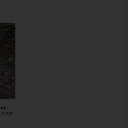
tusta
 leveys