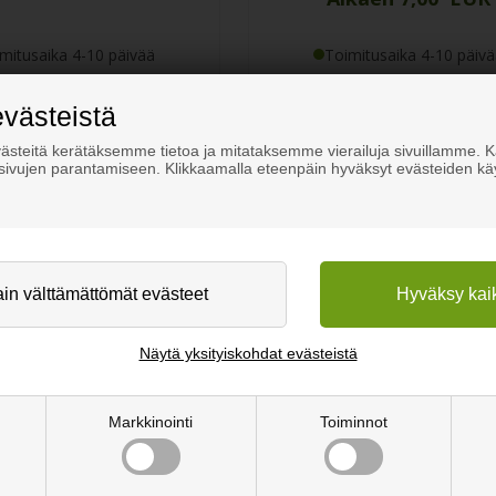
mitusaika 4-10 päivää
Toimitusaika 4-10 päivä
Tilaa täältä
Tilaa täältä
evästeistä
steitä kerätäksemme tietoa ja mitataksemme vierailuja sivuillamme.
osivujen parantamiseen. Klikkaamalla eteenpäin hyväksyt evästeiden kä
tä ulkotilaa. Nämä kestävät teräsreunat luovat selkeät ja siistit rajat
as reunus estää tehokkaasti maa-ainesten sekoittumisen. Tämä pitää alu
 pitäminen omalla paikallaan onnistuu vaivattomasti oikein valitulla 
illa on oit ominaisuutensa. Ohut taitettu levy sopii kevyempiin rajauk
erilaisten muotojen luomisen. Vahva 5 mm:n teräksinen reunalevy tarj
inesten tai vilkkaiden kulkuväylien reunustamisessa. Tämä reunalevy
Näytä yksityiskohdat evästeistä
uiseen visuaaliseen ilmeeseen. Corten-teräs kehittää ajan myötä luo
mpäristöön ja tekee materiaalista erittäin säänkestävän ilman erillist
Markkinointi
Toiminnot
n lopputuloksen saavuttamiseksi. Rautapuoti valmistaa rautareunat tä
staa, että saat juuri oikean pituiset ja muotoiset reunat projektiisi.