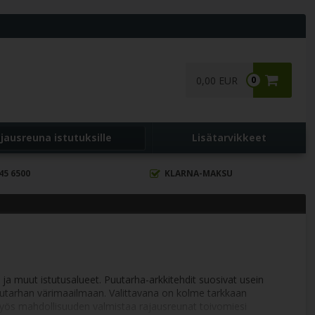
0,00 EUR
0
jausreuna istutuksille
Lisätarvikkeet
45 6500
KLARNA-MAKSU
 ja muut istutusalueet. Puutarha-arkkitehdit suosivat usein
puutarhan värimaailmaan. Valittavana on kolme tarkkaan
myös mahdollisuuden valmistaa rajausreunat toivomiesi