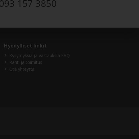
093 157 3850
Hyödylliset linkit
Kysymyksiä ja vastauksia FAQ
Rahti ja toimitus
Ota yhteyttä