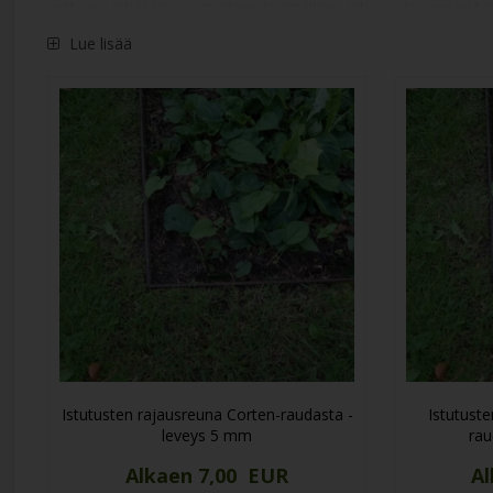
mittojen pituisiksi, varmistaen täsmällisen istuvuuden projektiis
Lue lisää
Istutusten rajausreuna Corten-raudasta -
Istutust
leveys 5 mm
rau
Alkaen 7,00 EUR
Al