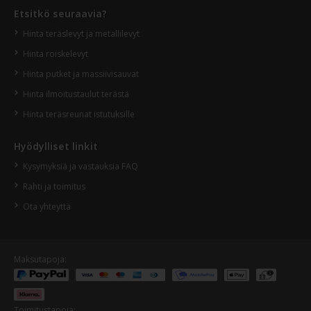
Etsitkö seuraavia?
Hinta teräslevyt ja metallilevyt
Hinta roiskelevyt
Hinta putket ja massiivisauvat
Hinta ilmoitustaulut terästä
Hinta teräsreunat istutuksille
Hyödylliset linkit
Kysymyksiä ja vastauksia FAQ
Rahti ja toimitus
Ota yhteyttä
Maksutapoja:
Toimitustapoja: