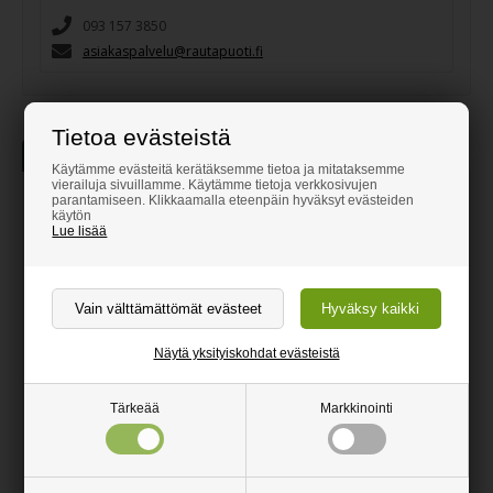
093 157 3850
asiakaspalvelu@rautapuoti.fi
Tietoa evästeistä
Tuotekuvaus
Käytämme evästeitä kerätäksemme tietoa ja mitataksemme
vierailuja sivuillamme. Käytämme tietoja verkkosivujen
parantamiseen. Klikkaamalla eteenpäin hyväksyt evästeiden
Istutusten rajausreuna
käytön
Lue lisää
ruostuvasta raudasta - leveys 5
mm
Hienot rautareunat istutusten rajaamiseen
Viimeistelty reuna esim. kukkapenkin ja nurmikon väliin
Näytä yksityiskohdat evästeistä
Ruostuu nopeasti pihaan kauniisti sopivaksi väriksi
Tärkeää
Markkinointi
Leikataan toivomasi pituuden mukaisesti
Leikattavissa kulmahiomakoneella