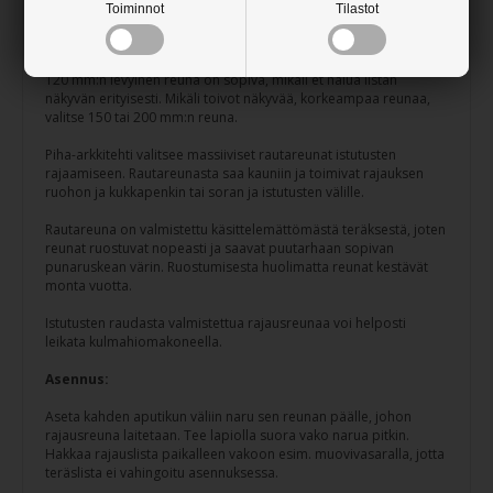
Valmistettu Tanskassa
Toiminnot
Tilastot
5 mm:n paksu rautareuna.
120 mm:n levyinen reuna on sopiva, mikäli et halua listan
näkyvän erityisesti. Mikäli toivot näkyvää, korkeampaa reunaa,
valitse 150 tai 200 mm:n reuna.
Piha-arkkitehti valitsee massiiviset rautareunat istutusten
rajaamiseen. Rautareunasta saa kauniin ja toimivat rajauksen
ruohon ja kukkapenkin tai soran ja istutusten välille.
Rautareuna on valmistettu käsittelemättömästä teräksestä, joten
reunat ruostuvat nopeasti ja saavat puutarhaan sopivan
punaruskean värin. Ruostumisesta huolimatta reunat kestävät
monta vuotta.
Istutusten raudasta valmistettua rajausreunaa voi helposti
leikata kulmahiomakoneella.
Asennus:
Aseta kahden aputikun väliin naru sen reunan päälle, johon
rajausreuna laitetaan. Tee lapiolla suora vako narua pitkin.
Hakkaa rajauslista paikalleen vakoon esim. muovivasaralla, jotta
teräslista ei vahingoitu asennuksessa.