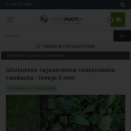
093 157 3850
0
TEEMME MITTATILAUSTYÖNÄ
Olet täällä:
Rajausreuna istutuksille
Istutusten rajausreuna ruostuvasta
raudasta - leveys 5 mm
Toimitusaika: 4-10 arkipäivää