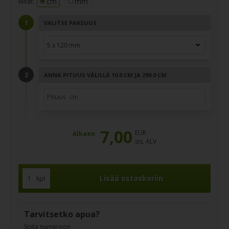
cm
mm
Mitat:
VALITSE PAKSUUS
ANNA PITUUS VÄLILLÄ 10.0 CM JA 290.0 CM
7,00
EUR
Alkaen
sis. ALV
kpl
Tarvitsetko apua?
Soita numeroon