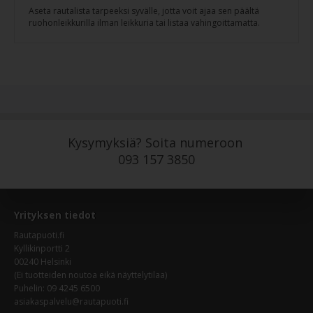
Aseta rautalista tarpeeksi syvälle, jotta voit ajaa sen päältä
ruohonleikkurilla ilman leikkuria tai listaa vahingoittamatta.
Kysymyksiä? Soita numeroon
093 157 3850
Yrityksen tiedot
Rautapuoti.fi
Kyllikinportti 2
00240 Helsinki
(Ei tuotteiden noutoa eikä näyttelytilaa)
Puhelin: 09 4245 6500
asiakaspalvelu@rautapuoti.fi