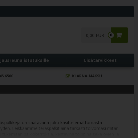
0,00 EUR
0
jausreuna istutuksille
Lisätarvikkeet
45 6500
KLARNA-MAKSU
 Teräspalkkeja on saatavana joko käsittelemättömästä
yyden. Leikkaamme teräspalkit aina tarkasti toivomasi mitan
i tukemaan palkkikerroksia, kestävinä tolppina sekä ovien ja