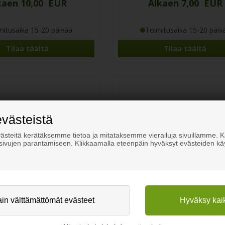
kaen 10,00 EUR
Alkaen 7,00 EUR
mitusaika 15-20 päivää
Toimitusaika 15-20 päiv
Tilaa täältä
Tilaa täältä
evästeistä
steitä kerätäksemme tietoa ja mitataksemme vierailuja sivuillamme.
osivujen parantamiseen. Klikkaamalla eteenpäin hyväksyt evästeiden kä