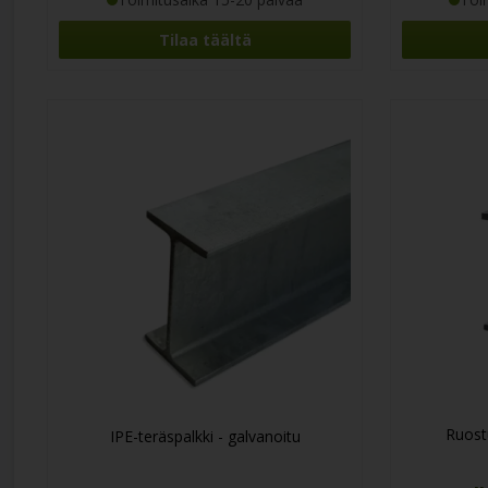
Tilaa täältä
Ruost
IPE-teräspalkki - galvanoitu