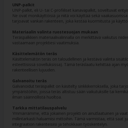
UNP-palkit
UNP-palkit, eli U- tai C-profiiliset kanavapalkit, soveltuvat erit
Ne ovat monikäyttöisiä ja niitä voi käyttää sekä vaakasuorissa
tarjoavat vankan rakenteen, joka kestää kuormitusta ja käyttö
Materiaalin valinta ruostesuojan mukaan
Teräspalkkien materiaalivalinnalla on merkittävä vaikutus niiden 
vastaamaan projektiesi vaatimuksia.
Käsittelemätön teräs
Käsittelemätön teräs on taloudellinen ja kestävä valinta sisätiloi
esteettisissä sovelluksissa). Tämä teräslaatu kehittää ajan m
rakenteellisen lujuuden.
Galvanoitu teräs
Galvanoidut teräspalkit on käsitelty sinkkikerroksella, joka tar
ympäristöihin, joissa teräs altistuu sään vaikutuksille tai kem
ilman säännöllistä huoltoa.
Tarkka mittatilauspalvelu
Ymmärrämme, että jokainen projekti on ainutlaatuinen ja vaatii
millintarkasti haluamiisi mittoihin. Tämä varmistaa, että saa
integraation rakenteisiisi ja tehokkaan työskentelyn.