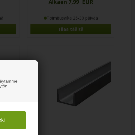
Alkaen 7,99 EUR
ää
Toimitusaika 25-30 päivää
Tilaa täältä
 Käytämme
ytön