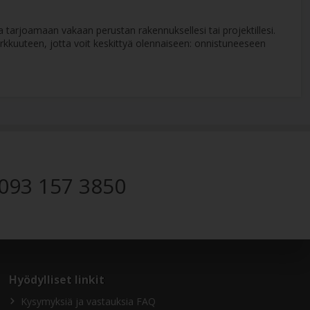
 tarjoamaan vakaan perustan rakennuksellesi tai projektillesi.
rkkuuteen, jotta voit keskittyä olennaiseen: onnistuneeseen
093 157 3850
Hyödylliset linkit
Kysymyksiä ja vastauksia FAQ