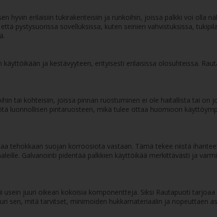
yisen hyvin erilaisiin tukirakenteisiin ja runkoihin, joissa palkki voi ol
 että pystysuorissa sovelluksissa, kuten seinien vahvistuksissa, tukip
ä.
käyttöikään ja kestävyyteen, erityisesti erilaisissa olosuhteissa. Rauta
hin tai kohteisiin, joissa pinnan ruostuminen ei ole haitallista tai on j
yötä luonnollisen pintaruosteen, mikä tulee ottaa huomioon käyttöymp
joaa tehokkaan suojan korroosiota vastaan. Tämä tekee niistä ihanteelli
ikaaleille. Galvanointi pidentää palkkien käyttöikää merkittävästi ja 
 usein juuri oikean kokoisia komponentteja. Siksi Rautapuoti tarjoaa 
t juuri sen, mitä tarvitset, minimoiden hukkamateriaalin ja nopeutta