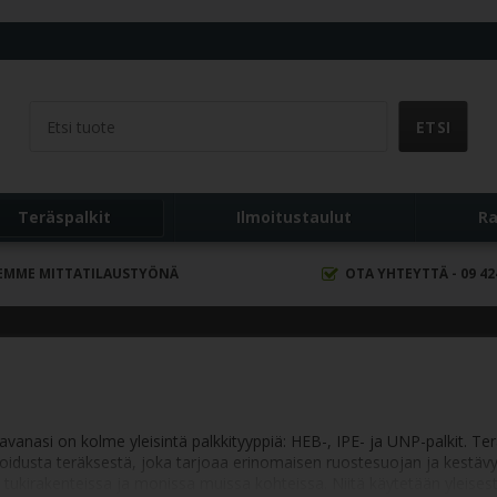
ä
Teräspalkit
Ilmoitustaulut
Ra
EMME MITTATILAUSTYÖNÄ
OTA YHTEYTTÄ - 09 42
ittavanasi on kolme yleisintä palkkityyppiä: HEB-, IPE- ja UNP-palkit.
anoidusta teräksestä, joka tarjoaa erinomaisen ruostesuojan ja kestäv
ukirakenteissa ja monissa muissa kohteissa. Niitä käytetään yleisest