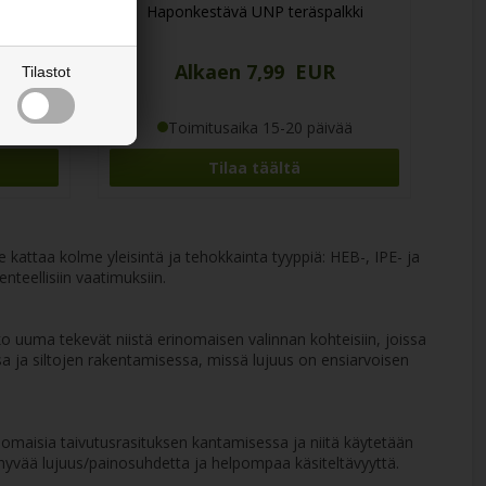
kki
Haponkestävä UNP teräspalkki
Alkaen 7,99 EUR
Tilastot
ää
Toimitusaika 15-20 päivää
Tilaa täältä
e kattaa kolme yleisintä ja tehokkainta tyyppiä: HEB-, IPE- ja
nteellisiin vaatimuksiin.
ko uuma tekevät niistä erinomaisen valinnan kohteisiin, joissa
a ja siltojen rakentamisessa, missä lujuus on ensiarvoisen
inomaisia taivutusrasituksen kantamisessa ja niitä käytetään
n hyvää lujuus/painosuhdetta ja helpompaa käsiteltävyyttä.