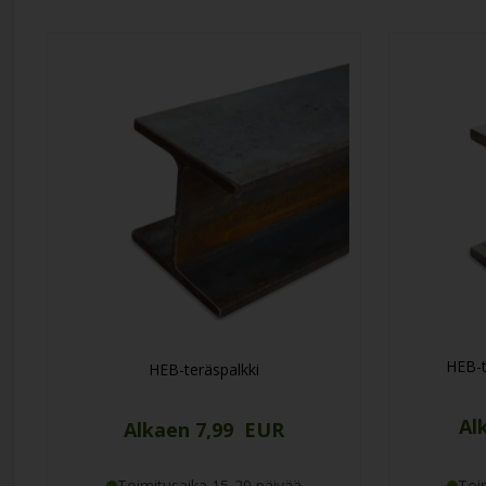
ikkunoiden yläpuolisina palkeina eli päällyslautana. Nämä palkit 
Lue lisää
HEB-t
HEB-teräspalkki
Al
Alkaen 7,99 EUR
Toimitusaika 15-20 päivää
Toi