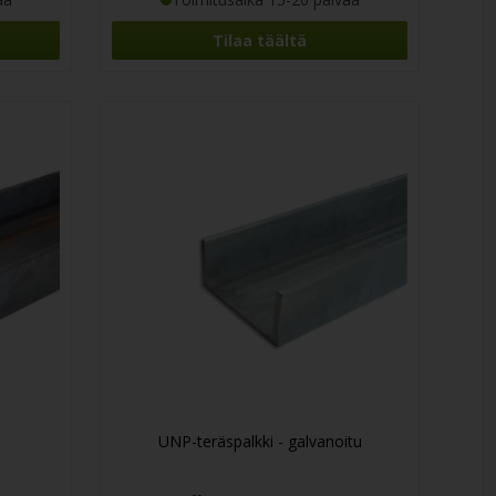
Tilaa täältä
UNP-teräspalkki - galvanoitu