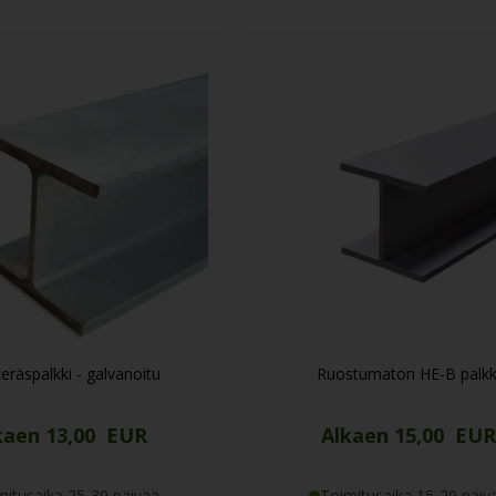
tarjoavat lujuutta ja vakautta rakenteisiin.
eräspalkki - galvanoitu
Ruostumaton HE-B palkk
kaen 13,00 EUR
Alkaen 15,00 EUR
mitusaika 25-30 päivää
Toimitusaika 15-20 päiv