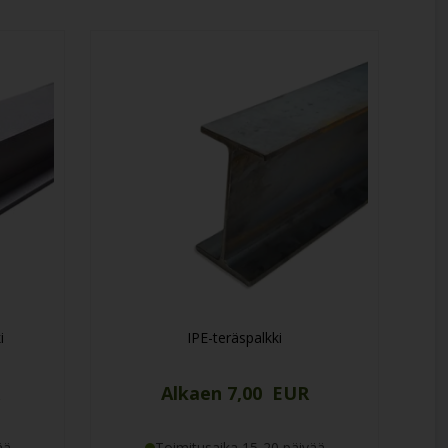
i
IPE-teräspalkki
Alkaen 7,00 EUR
ää
Toimitusaika 15-20 päivää