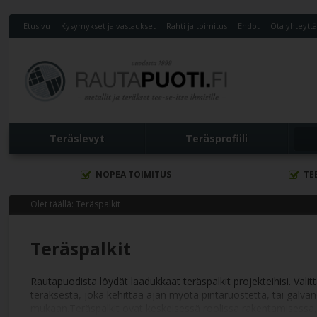
Etusivu
Kysymykset ja vastaukset
Rahti ja toimitus
Ehdot
Ota yhteytt
Teräslevyt
Teräsprofiili
NOPEA TOIMITUS
TE
Olet täällä:
Teräspalkit
Teräspalkit
Rautapuodista löydät laadukkaat teräspalkit projekteihisi. Val
teräksestä, joka kehittää ajan myötä pintaruostetta, tai galv
mukaan.Teräspalkit ovat keskeisessä roolissa rakentamisessa, t