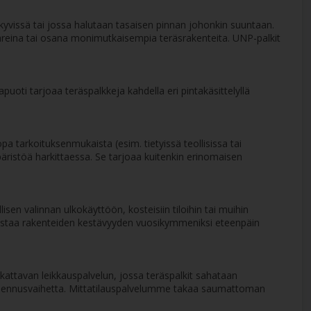
la näkyvissä tai jossa halutaan tasaisen pinnan johonkin suuntaan.
ilareina tai osana monimutkaisempia teräsrakenteita. UNP-palkit
puoti tarjoaa teräspalkkeja kahdella eri pintakäsittelyllä
opa tarkoituksenmukaista (esim. tietyissä teollisissa tai
äristöä harkittaessa. Se tarjoaa kuitenkin erinomaisen
sen valinnan ulkokäyttöön, kosteisiin tiloihin tai muihin
varmistaa rakenteiden kestävyyden vuosikymmeniksi eteenpäin
kattavan leikkauspalvelun, jossa teräspalkit sahataan
en asennusvaihetta. Mittatilauspalvelumme takaa saumattoman