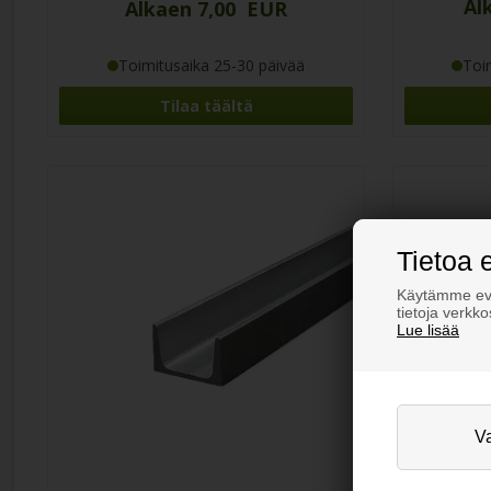
Al
Alkaen 7,00 EUR
Toimitusaika 25-30 päivää
Toi
Tilaa täältä
Tietoa 
Käytämme evä
tietoja verkk
Lue lisää