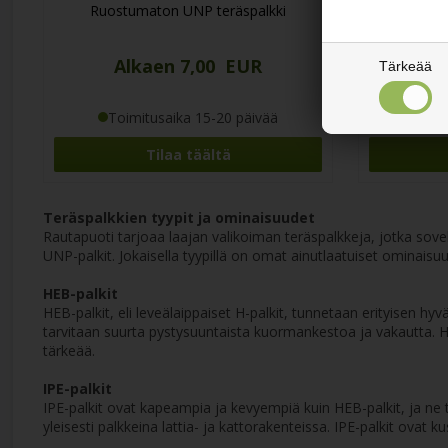
Ruostumaton UNP teräspalkki
Hapo
Alkaen 7,00 EUR
Al
Tärkeää
Toimitusaika 15-20 päivää
Toi
Tilaa täältä
Teräspalkkien tyypit ja ominaisuudet
Rautapuoti tarjoaa laajan valikoiman teräspalkkeja, jotka sovel
UNP-palkit. Jokaisella tyypillä on omat ainutlaatuiset ominaisuut
HEB-palkit
HEB-palkit, eli leveälaippaiset H-palkit, tunnetaan erityisen h
tarvitaan suurta pystysuuntaista kuormankestoa ja vakautta. H
tärkeää.
IPE-palkit
IPE-palkit ovat kapeampia ja kevyempiä kuin HEB-palkit, ja ne 
yleisesti palkkeina lattia- ja kattorakenteissa. IPE-palkit ova