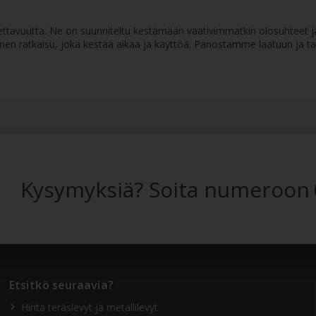
tettavuutta. Ne on suunniteltu kestämään vaativimmatkin olosuhteet ja
inen ratkaisu, joka kestää aikaa ja käyttöä. Panostamme laatuun ja ta
Kysymyksiä? Soita numeroon
Etsitkö seuraavia?
Hinta teräslevyt ja metallilevyt