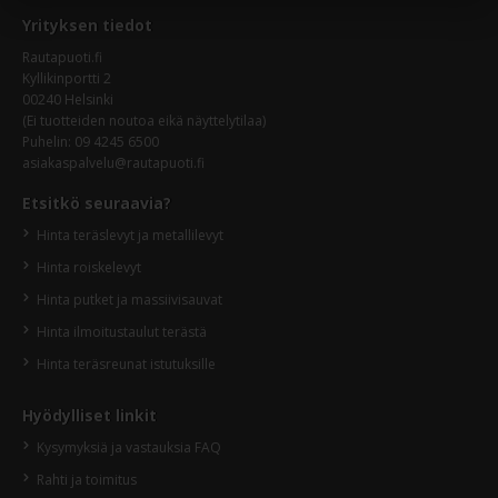
Yrityksen tiedot
Rautapuoti.fi
Kyllikinportti 2
00240 Helsinki
(Ei tuotteiden noutoa eikä näyttelytilaa)
Puhelin: 09 4245 6500
asiakaspalvelu@rautapuoti.fi
Etsitkö seuraavia?
Hinta teräslevyt ja metallilevyt
Hinta roiskelevyt
Hinta putket ja massiivisauvat
Hinta ilmoitustaulut terästä
Hinta teräsreunat istutuksille
Hyödylliset linkit
Kysymyksiä ja vastauksia FAQ
Rahti ja toimitus