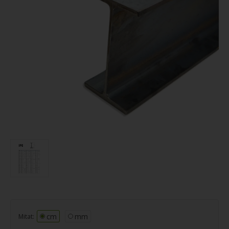
cm
mm
Mitat: