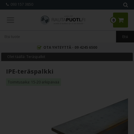
093 157 3850
0
OTA YHTEYTTÄ - 09 4245 6500
Olet täällä:
Teräspalkit
IPE-teräspalkki
Toimitusaika: 15-20 arkipäivää