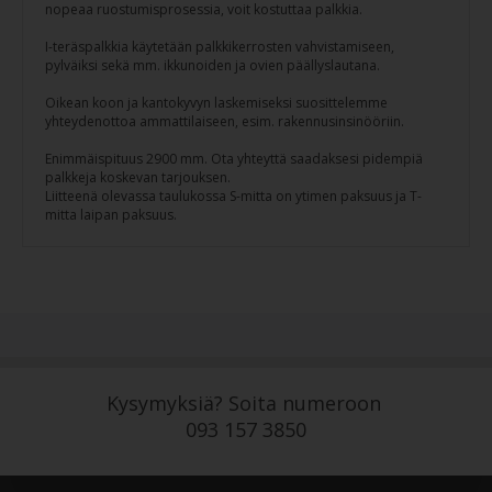
nopeaa ruostumisprosessia, voit kostuttaa palkkia.
I-teräspalkkia käytetään palkkikerrosten vahvistamiseen,
pylväiksi sekä mm. ikkunoiden ja ovien päällyslautana.
Oikean koon ja kantokyvyn laskemiseksi suosittelemme
yhteydenottoa ammattilaiseen, esim. rakennusinsinööriin.
Enimmäispituus 2900 mm. Ota yhteyttä saadaksesi pidempiä
palkkeja koskevan tarjouksen.
Liitteenä olevassa taulukossa S-mitta on ytimen paksuus ja T-
mitta laipan paksuus.
Kysymyksiä? Soita numeroon
093 157 3850