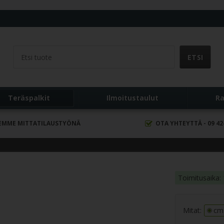
ä
Teräspalkit
Ilmoitustaulut
Ra
EMME MITTATILAUSTYÖNÄ
OTA YHTEYTTÄ - 09 42
Toimitusaika: 
Mitat:
cm