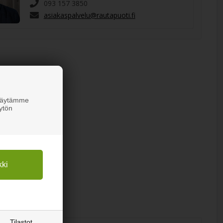
093 157 3850
asiakaspalvelu@rautapuoti.fi
 Käytämme
ytön
Tilastot