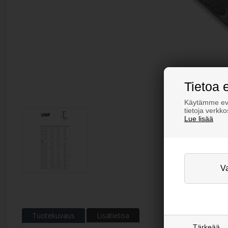
Tietoa 
Käytämme evä
tietoja verkk
Lue lisää
Tuotekuvaus
Lisätietoa
Tärkeää