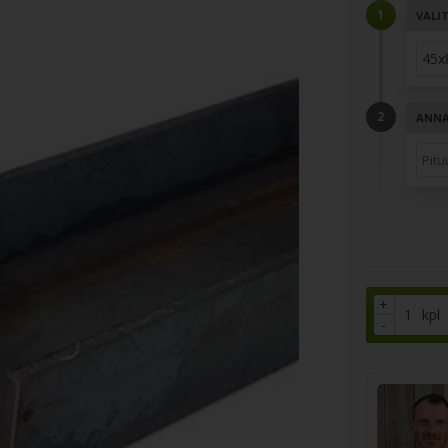
VALI
ANNA 
+
kpl
-