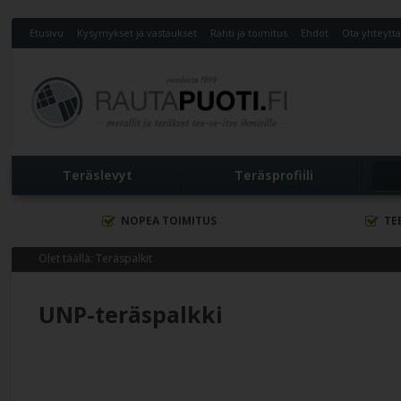
Etusivu
Kysymykset ja vastaukset
Rahti ja toimitus
Ehdot
Ota yhteytt
Teräslevyt
Teräsprofiili
NOPEA TOIMITUS
TE
Olet täällä:
Teräspalkit
UNP-teräspalkki