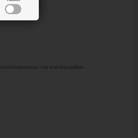
ruostumisprosessia, voit kostuttaa palkkia.