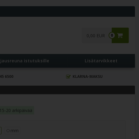
0,00 EUR
0
jausreuna istutuksille
Lisätarvikkeet
45 6500
KLARNA-MAKSU
15-20 arkipäivää
mm