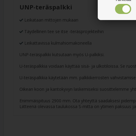
UNP-teräspalkki
Leikataan mittojen mukaan
Täydellinen tee se itse -teräsprojekteihin
Leikattavissa kulmahiomakoneella
UNP-teräspalkki kutsutaan myös U-palkiksi.
U-teräspalkkia voidaan käyttää sisä- ja ulkotiloissa. Se ru
U-teräspalkkia käytetään mm. palkkikerrosten vahvistamise
Oikean koon ja kantokyvyn laskemiseksi suosittelemme yht
Enimmäispituus 2900 mm. Ota yhteyttä saadaksesi pidempi
Liitteenä olevassa taulukossa S-mitta on ytimen paksuus ja