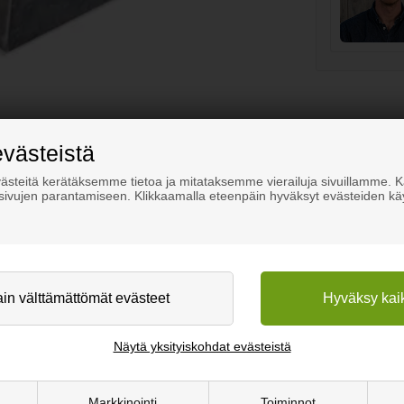
evästeistä
steitä kerätäksemme tietoa ja mitataksemme vierailuja sivuillamme.
osivujen parantamiseen. Klikkaamalla eteenpäin hyväksyt evästeiden kä
Näytä yksityiskohdat evästeistä
Markkinointi
Toiminnot