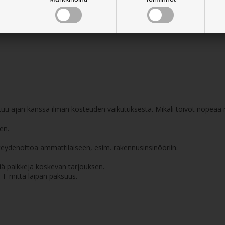
ostuu ajan kanssa ilman kosteuden vaikutuksesta. Mikäli toivot nopeaa 
en.
eydenottoa ammattilaiseen, esim. rakennusinsinööriin.
ä palkkeja koskevan tarjouksen.
 T-mitta laipan paksuus.