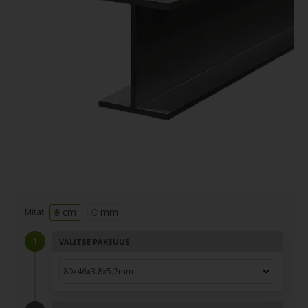
cm
mm
Mitat:
VALITSE PAKSUUS