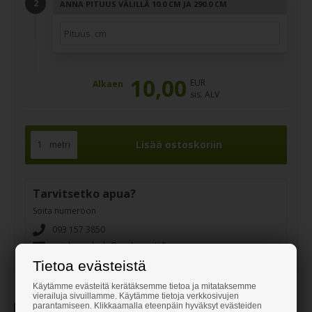
ANNA PITUUS VÄLILLÄ 10.0 CM JA 290.0 CM
10,00
EUR
Alkaen
sis. ALV
metri
Tarvitsetko apua?
Soita numeroon
093 157 3850
asiakaspalvelu@rautapuoti.fi
Tietoa evästeistä
Käytämme evästeitä kerätäksemme tietoa ja mitataksemme
vierailuja sivuillamme. Käytämme tietoja verkkosivujen
parantamiseen. Klikkaamalla eteenpäin hyväksyt evästeiden