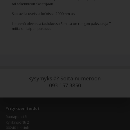
tai rakennusurakoitsijaan.
Saatavilla useissa ko’oissa 2900mm asti.
Liitteenä olevassa taulukossa S-mitta on rungon paksuus ja T-
mitta on laipan paksuus
Kysymyksiä? Soita numeroon
093 157 3850
Yrityksen tiedot
Rautapuoti.fi
Kyllikinportti 2
00240 Helsinki