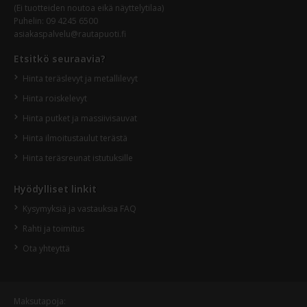
(Ei tuotteiden noutoa eikä näyttelytilaa)
Puhelin: 09 4245 6500
asiakaspalvelu@rautapuoti.fi
Etsitkö seuraavia?
Hinta teräslevyt ja metallilevyt
Hinta roiskelevyt
Hinta putket ja massiivisauvat
Hinta ilmoitustaulut terästä
Hinta teräsreunat istutuksille
Hyödylliset linkit
Kysymyksiä ja vastauksia FAQ
Rahti ja toimitus
Ota yhteyttä
Maksutapoja: