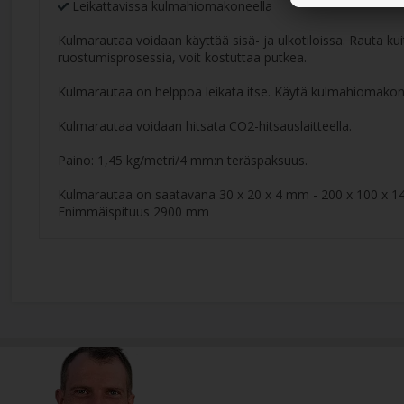
Leikattavissa kulmahiomakoneella
Kulmarautaa voidaan käyttää sisä- ja ulkotiloissa. Rauta k
ruostumisprosessia, voit kostuttaa putkea.
Kulmarautaa on helppoa leikata itse. Käytä kulmahiomakone
Kulmarautaa voidaan hitsata CO2-hitsauslaitteella.
Paino: 1,45 kg/metri/4 mm:n teräspaksuus.
Kulmarautaa on saatavana 30 x 20 x 4 mm - 200 x 100 x 
Enimmäispituus 2900 mm