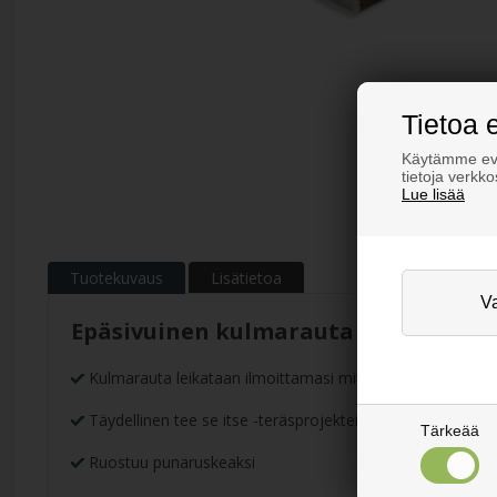
Tietoa 
Käytämme evä
tietoja verkk
Lue lisää
Tuotekuvaus
Lisätietoa
Epäsivuinen kulmarauta
Kulmarauta leikataan ilmoittamasi mitan mukaan
Täydellinen tee se itse -teräsprojekteihin
Tärkeää
Ruostuu punaruskeaksi