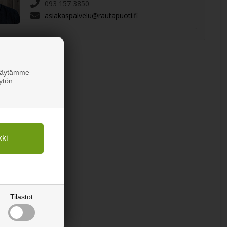
093 157 3850
asiakaspalvelu@rautapuoti.fi
 Käytämme
ytön
Tilastot