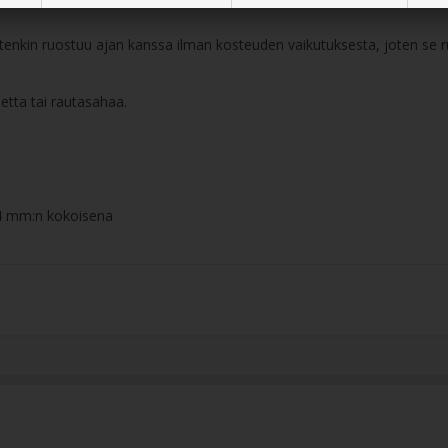
uitenkin ruostuu ajan kanssa ilman kosteuden vaikutuksesta, joten se
tta tai rautasahaa.
14 mm:n kokoisena