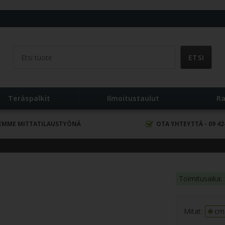
ä
Teräspalkit
Ilmoitustaulut
Ra
EMME MITTATILAUSTYÖNÄ
OTA YHTEYTTÄ - 09 42
Toimitusaika: 
Mitat:
cm