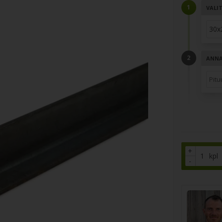
VALI
ANNA 
+
kpl
-