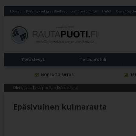
Etusivu
Kysymykset ja vastaukset
Rahti ja toimitus
Ehdot
Ota yhteytt
Teräslevyt
Teräsprofiili
NOPEA TOIMITUS
TE
Olet täällä:
Teräsprofiili
»
Kulmarauta
Epäsivuinen kulmarauta