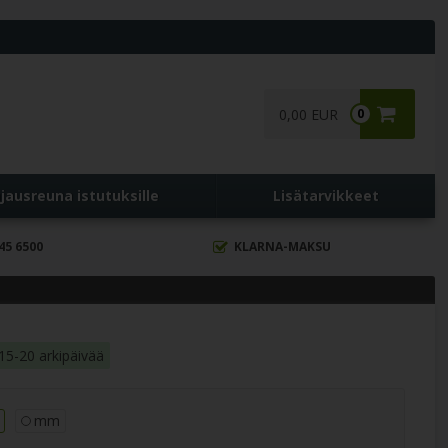
0,00 EUR
0
jausreuna istutuksille
Lisätarvikkeet
45 6500
KLARNA-MAKSU
15-20 arkipäivää
mm