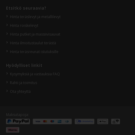
Etsitkö seuraavia?
Hinta teräslevyt ja metallilevyt
Hinta roiskelevyt
Hinta putket ja massiivisauvat
Hinta ilmoitustaulut terästä
Hinta teräsreunat istutuksille
Hyödylliset linkit
Kysymyksiä ja vastauksia FAQ
Rahti ja toimitus
Ota yhteyttä
Maksutapoja: