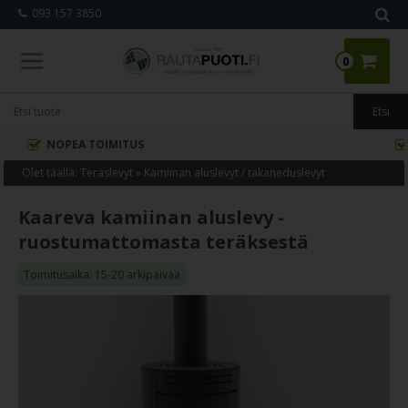
093 157 3850
0
TEEMME MITTATILAUSTYÖNÄ
Olet täällä:
Teräslevyt
»
Kamiinan aluslevyt / takaneduslevyt
Kaareva kamiinan aluslevy -
ruostumattomasta teräksestä
Toimitusaika: 15-20 arkipäivää