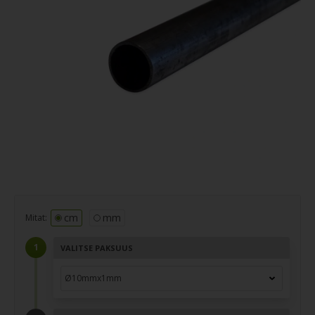
cm
mm
Mitat:
VALITSE PAKSUUS