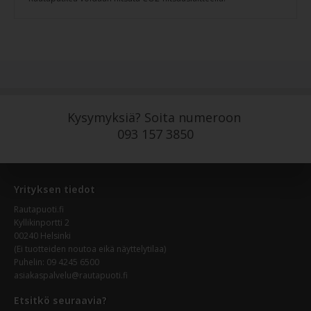
Kysymyksiä? Soita numeroon
093 157 3850
Yrityksen tiedot
Rautapuoti.fi
Kyllikinportti 2
00240 Helsinki
(Ei tuotteiden noutoa eikä näyttelytilaa)
Puhelin: 09 4245 6500
asiakaspalvelu@rautapuoti.fi
Etsitkö seuraavia?