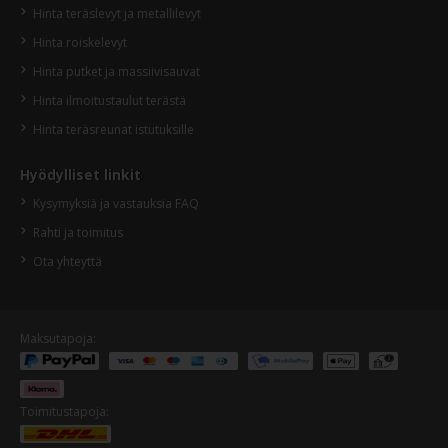
Hinta teräslevyt ja metallilevyt
Hinta roiskelevyt
Hinta putket ja massiivisauvat
Hinta ilmoitustaulut terästä
Hinta teräsreunat istutuksille
Hyödylliset linkit
Kysymyksiä ja vastauksia FAQ
Rahti ja toimitus
Ota yhteyttä
Maksutapoja:
Toimitustapoja: