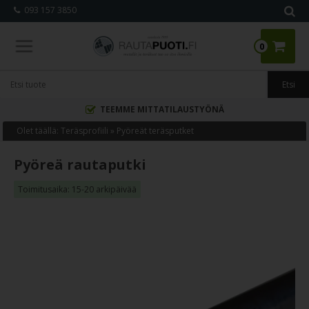
093 157 3850
0
TEEMME MITTATILAUSTYÖNÄ
Olet täällä:
Teräsprofiili
»
Pyöreät teräsputket
Pyöreä rautaputki
Toimitusaika: 15-20 arkipäivää