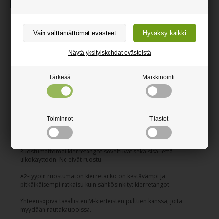
Tuotekuvaus
Lisätietoa
Ruostumattomat KierreTangot A2
Ruostumaton kierretanko A2
Näytä yksityiskohdat evästeistä
Valmistettu mittatilaustyönä
Sopii sekä sisä- että ulkokäyttöön
Tärkeää
Markkinointi
Leikataan toivottuun pituuteen
Leikattavissa kulmahiomakoneella
Toiminnot
Tilastot
Valmistettu Tanskassa
Ruostumattomat kierretangot soveltuvat sekä sisä- että
ulkokäyttöön. Ne eivät ruostu.
A2-tyypin ruostumaton kierretanko on kestävämpi ja
pitkäikäisempi ratkaisu kuin sähkösinkityt kierretangot.
Yhteensopiva tavallisten M-kierteisten pulttien kanssa, joita
myydään rautakaupoissa.