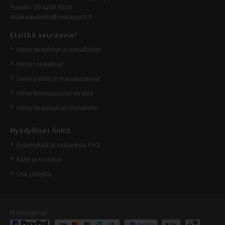
Puhelin: 09 4245 6500
asiakaspalvelu@rautapuoti.fi
Etsitkö seuraavia?
Hinta teräslevyt ja metallilevyt
Hinta roiskelevyt
Hinta putket ja massiivisauvat
Hinta ilmoitustaulut terästä
Hinta teräsreunat istutuksille
Hyödylliset linkit
Kysymyksiä ja vastauksia FAQ
Rahti ja toimitus
Ota yhteyttä
Maksutapoja: