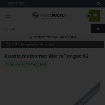
093 157 3850
0
TEEMME MITTATILAUSTYÖNÄ
Olet täällä:
Teräsprofiili
»
Kierreteräs
Ruostumattomat KierreTangot A2
Toimitusaika: 15-20 arkipäivää