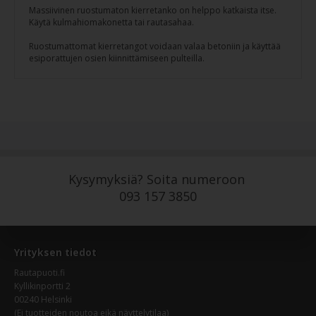
Massiivinen ruostumaton kierretanko on helppo katkaista itse.
Käytä kulmahiomakonetta tai rautasahaa.
Ruostumattomat kierretangot voidaan valaa betoniin ja käyttää
esiporattujen osien kiinnittämiseen pulteilla.
Kysymyksiä? Soita numeroon
093 157 3850
Yrityksen tiedot
Rautapuoti.fi
Kyllikinportti 2
00240 Helsinki
(Ei tuotteiden noutoa eikä näyttelytilaa)