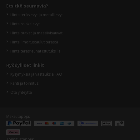
Etsitkö seuraavia?
Hinta teräslevyt ja metallilevyt
Hinta roiskelevyt
Hinta putket ja massiivisauvat
Hinta ilmoitustaulut terästä
Hinta teräsreunat istutuksille
Hyödylliset linkit
Kysymyksiä ja vastauksia FAQ
Rahti ja toimitus
Ota yhteyttä
Maksutapoja:
Toimitustapoja: