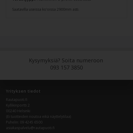
Saatavilla useissa ko’oissa 2900mm asti.
Kysymyksiä? Soita numeroon
093 157 3850
Yrityksen tiedot
Rautapuoti.fi
Kyllikinportti 2
00240 Helsinki
(Ei tuotteiden noutoa eikä näyttelytilaa)
Puhelin: 09 4245 6500
asiakaspalvelu@rautapuoti.fi