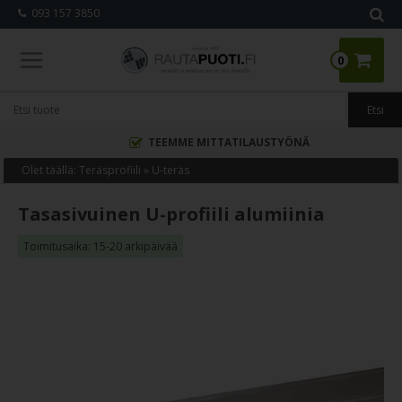
093 157 3850
0
TEEMME MITTATILAUSTYÖNÄ
Olet täällä:
Teräsprofiili
»
U-teräs
Tasasivuinen U-profiili alumiinia
Toimitusaika: 15-20 arkipäivää