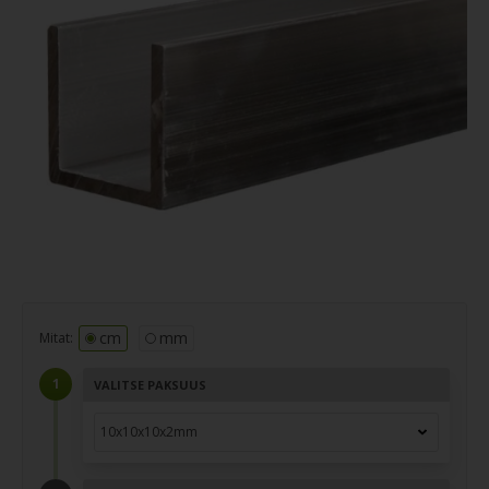
cm
mm
Mitat:
VALITSE PAKSUUS